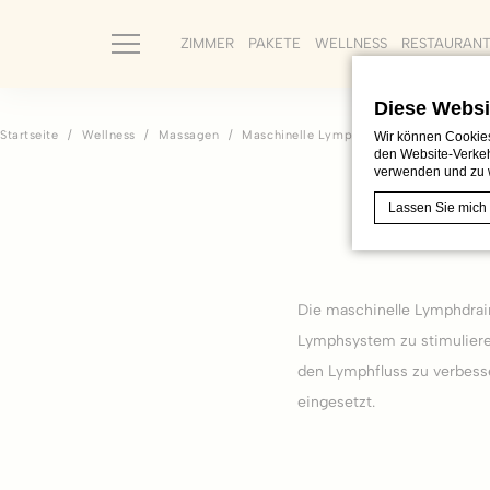
ZIMMER
PAKETE
WELLNESS
RESTAURAN
Diese Websi
Startseite
Wellness
Massagen
Maschinelle Lymphdrainage
Wir können Cookies
den Website-Verkeh
verwenden und zu 
Ma
Lassen Sie mich
Cookie-Erklärung
Die maschinelle Lymphdrai
Was sind 
Lymphsystem zu stimulieren
Cookies sind kl
verbessern. Akz
den Lymphfluss zu verbesse
Cookie-Richtlin
eingesetzt.
Erfor
Notwendige Coo