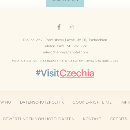
 die Anmeldung im privaten Bereich oder die Navigation auf der Website ermöglic
Cookies dieser Art vorhanden.
nstellungen
ies ermöglichen es, die Präferenzen des Benutzers für den nächsten Besuch zu sp
ispiel die Benutzersprache speichern.
Dlouhá 222
,
Františkovy Lázně
,
35101
,
Tschechien
Telefon +420 601 216 726
ame
Anbieter
Zweck
sales@harveyspahotel.com
nsentID
D-edge Cookie
Remember user's consent on Cookies and
Consent
consent Identifier.
MwSt. CZ18011721 - Needmore s.r.o. © Copyright Harvey Spa Hotel 2026
w_consent
D-edge Cookie
Remember user's consent on Cookies and
Consent
consent Identifier.
esp
D-edge Cookie
Remember user's consent on Cookies and
Consent
consent Identifier.
nsentDeleteKey
D-edge Cookie
Remember user's consent on Cookies and
Consent
consent Identifier.
OWING
DATENSCHUTZPOLITIK
COOKIE-RICHTLINIE
IMP
onsent
D-edge Cookie
Remember user's consent on Cookies and
Consent
consent Identifier.
BEWERTUNGEN VON HOTELGÄSTEN
KONTAKT
CREDITS