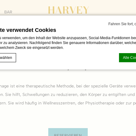
T
BAR
Fahren Sie fort,
te verwendet Cookies
 verwenden, um den Inhalt der Website anzupassen, Social-Media-Funktionen ber
r zu analysieren. Nachfolgend finden Sie genauere Informationen darüber, welche
welchem Zweck sie eingesetzt werden.
30 min. /
CZK 1260
schinelle Lymphdrain
 wählen
Alle Co
 von
d-edge Macaron CMP
. Letzte Aktualisierung: 2023-06-26.
nage ist eine therapeutische Methode, bei der spezielle Geräte verw
Cookies?
. Sie hilft, Schwellungen zu reduzieren, den Körper zu entgiften un
eine Textinformationen, die von der Website verwendet werden, um die Benutzerfre
eptieren Sie alle Cookies oder wählen Sie die Kategorien, die Sie zulassen möcht
rn. Sie wird häufig in Wellnesszentren, der Physiotherapie oder zur 
ie
derlich
kies ermöglichen das ordnungsgemäße Funktionieren der Website, indem sie g
RESERVIEREN