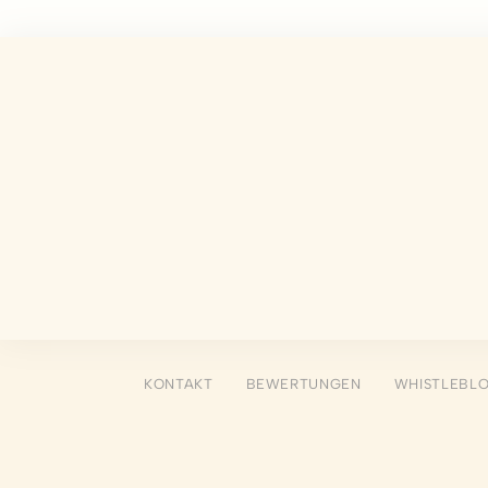
Funktionen wie
Es sind keine 
Vorei
Präferenz-Cook
könnten zum Be
N
_deCookiesCo
fb_cookie_la
_deCountryR
_deCookiesCo
KONTAKT
BEWERTUNGEN
WHISTLEBL
_deCookiesC