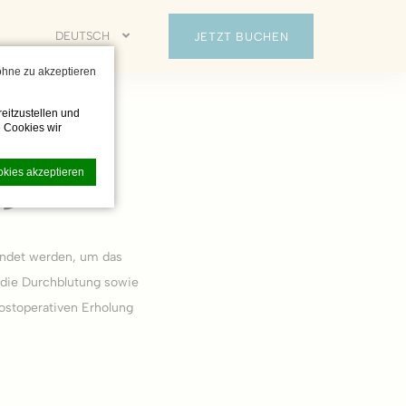
DEUTSCH
JETZT BUCHEN
 ohne zu akzeptieren
eitzustellen und
 Cookies wir
age
okies akzeptieren
endet werden, um das
d die Durchblutung sowie
undlichkeit zu
en.
postoperativen Erholung
rundlegende