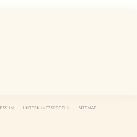
hen
eichern. Sie
Dauer
Session
Session
Session
Session
RESSUM
UNTERKUNFTSREGELN
SITEMAP
Session